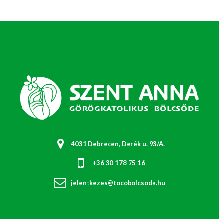
4031 Debrecen, Derék u. 93/A.
+36 30 178 75 16
jelentkezes@tocobolcsode.hu