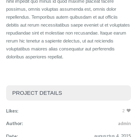
nihil impedit quo minus id quod maxime placeat facere
possimus, omnis voluptas assumenda est, omnis dolor
repellendus. Temporibus autem quibusdam et aut officiis
debitis aut rerum necessitatibus saepe eveniet ut et voluptates
repudiandae sint et molestiae non recusandae. Itaque earum
rerum hic tenetur a sapiente delectus, ut aut reiciendis
voluptatibus maiores alias consequatur aut perferendis
doloribus asperiores repellat.
PROJECT DETAILS
Likes:
2
Author:
admin
Date:
augusztus 4, 2015